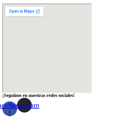
¡Seguinos en nuestras redes sociales!
acebook-
Instagram
f